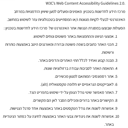
.W3C’s Web Content Accessibility Guidelines 2.0
מרכז הידע לחדשנות בטכניון מאמינים ופועלים למען שיוויון הזדמנויות במרחב
האינטרנטי לבעלי לקויות מגוונות ו/או המסתייעים בטכנולוגיות עזר לשימוש במחשב.
הפעולות שבוצעו במסגרת הנגשת אתר האינטרנט של
מרכז הידע לחדשנות בטכניון
:
אמצעי הניווט וההתמצאות באתר פשוטים ונוחים לשימוש.
תכני האתר כתובים בשפה פשוטה וברורה ומאורגנים היטב באמצעות כותרות
ורשימות.
מבנה קבוע ואחיד לכלל תתי האתרים והדפים באתר.
התאמת האתר לסביבות עבודה ברזולוציות שונות.
אתר רספונסיבי המותאם למגוון מכשירים.
לאובייקטים הגראפיים יש חלופה טקסטואלית (alt).
האתר מאפשר שינוי גודל הגופן על ידי שימוש בתפריט הצד.
הקישורים באתר ברורים ומכילים הסבר לאן הם מקשרים.
אפשרות לשנות את גודל הטקסטים באתר באמצעות אחד סרגל הנגישות.
אפשרות לשנות את ניגודיות צבעי האתר באמצעות לחיצה על כפתור הניגודיות
באתר.