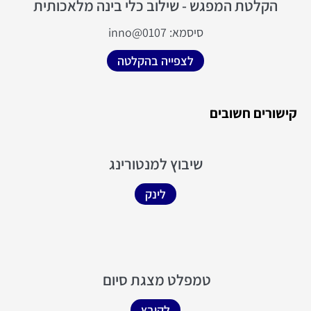
הקלטת המפגש - שילוב כלי בינה מלאכותית
סיסמא: inno@0107​
לצפייה בהקלטה
קישורים חשובים
שיבוץ למנטורינג
לינק
טמפלט מצגת סיום
לקובץ