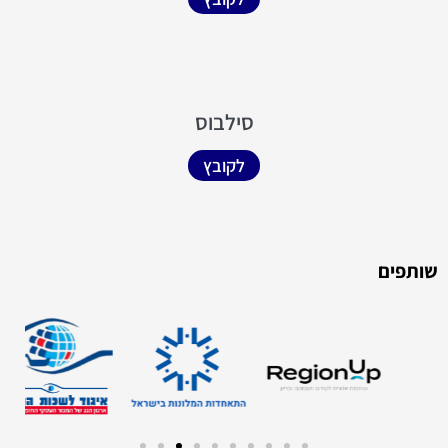
סילבוס
לקובץ
שותפים